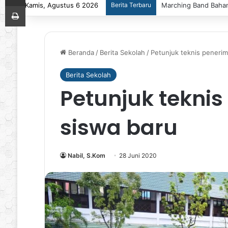
Kamis, Agustus 6 2026
Berita Terbaru
Marching Band Bahana
Print
Beranda
/
Berita Sekolah
/
Petunjuk teknis peneri
Berita Sekolah
Petunjuk tekni
siswa baru
Nabil, S.Kom
28 Juni 2020