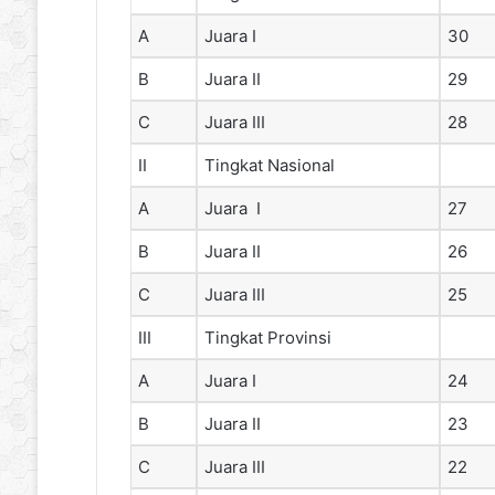
A
Juara I
30
B
Juara II
29
C
Juara III
28
II
Tingkat Nasional
A
Juara I
27
B
Juara II
26
C
Juara III
25
III
Tingkat Provinsi
A
Juara I
24
B
Juara II
23
C
Juara III
22