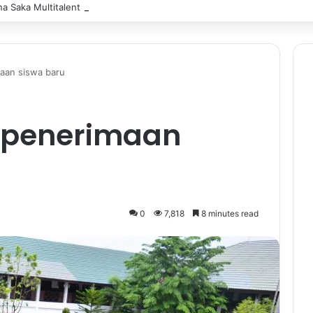
 Saka Multitalent SMK Negeri 1 Banjarmasin Borong Prestasi di Festiv
maan siswa baru
s penerimaan
0
7,818
8 minutes read