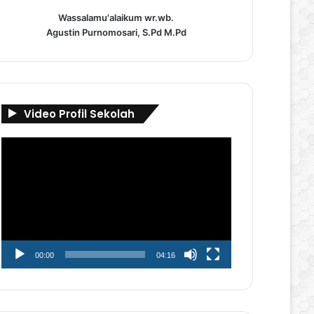
Wassalamu'alaikum wr.wb.
Agustin Purnomosari, S.Pd M.Pd
Video Profil Sekolah
Pemutar
Video
00:00
04:16