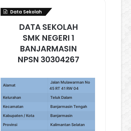
Data Sekolah
DATA SEKOLAH
SMK NEGERI 1
BANJARMASIN
NPSN 30304267
Jalan Mulawarman No
Alamat
45 RT 41 RW 04
Kelurahan
Teluk Dalam
Kecamatan
Banjarmasin Tengah
Kabupaten / Kota
Banjarmasin
Provinsi
Kalimantan Selatan