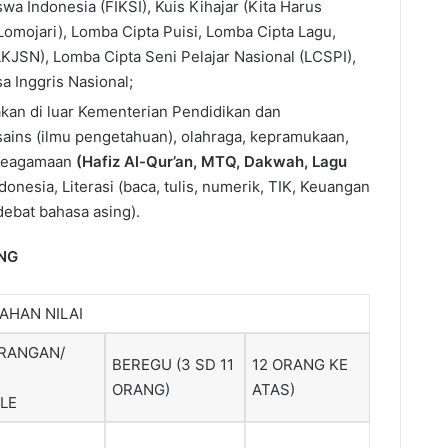
wa Indonesia (FIKSI), Kuis Kihajar (Kita Harus
(Lomojari), Lomba Cipta Puisi, Lomba Cipta Lagu,
LKJSN), Lomba Cipta Seni Pelajar Nasional (LCSPI),
 Inggris Nasional;
kan di luar Kementerian Pendidikan dan
sains (ilmu pengetahuan), olahraga, kepramukaan,
 Keagamaan
(Hafiz Al-Qur’an, MTQ, Dakwah, Lagu
onesia, Literasi (baca, tulis, numerik, TIK, Keuangan
debat bahasa asing).
NG
AHAN NILAI
RANGAN/
BEREGU (3 SD 11
12 ORANG KE
ORANG)
ATAS)
LE