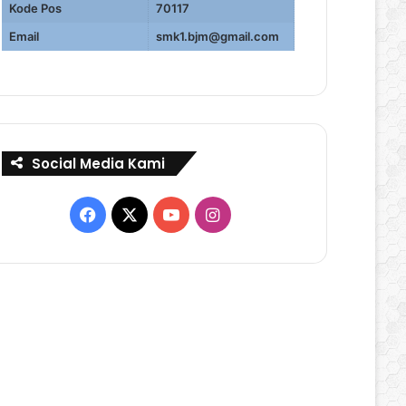
Kode Pos
70117
Email
smk1.bjm@gmail.com
Social Media Kami
Facebook
X
YouTube
Instagram