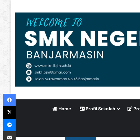
Facebook
X
Home
Profil Sekolah
Pro
Messenger
Bagikan via Email