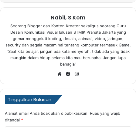
Nabil, S.Kom
Seorang Blogger dan Konten Kreator sekaligus seorang Guru
Desain Komunikasi Visual lulusan STMIK Pranata Jakarta yang
gemar menggeluti koding, desain, animasi, video, jaringan,
security dan segala macam hal tentang komputer termasuk Game.
"Saat kita belajar, jangan ada kata menyerah, tidak ada yang tidak
mungkin dalam hidup selama kita mau berusaha. Jangan lupa
bahagia"
Website
Facebook
Instagram
Tinggalkan Balasan
Alamat email Anda tidak akan dipublikasikan.
Ruas yang wajib
ditandai
*
K