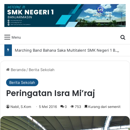
Ca
Menu
Marching Band Bahana Saka Multitalent SMK Negeri 1 Banjarmasin Borong Prestasi di Festival Borneo Marching Day 2026
Beranda
/
Berita Sekolah
Berita Sekolah
Peringatan Isra Mi’raj
Nabil, S.Kom
5 Mei 2016
0
753
Kurang dari semenit