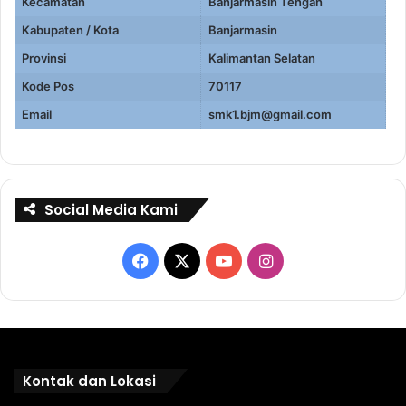
Kecamatan
Banjarmasin Tengah
Kabupaten / Kota
Banjarmasin
Provinsi
Kalimantan Selatan
Kode Pos
70117
Email
smk1.bjm@gmail.com
Social Media Kami
Facebook
X
YouTube
Instagram
Kontak dan Lokasi