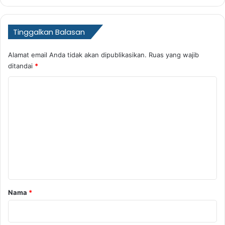
Tinggalkan Balasan
Alamat email Anda tidak akan dipublikasikan.
Ruas yang wajib
ditandai
*
K
o
m
e
n
t
a
r
Nama
*
*