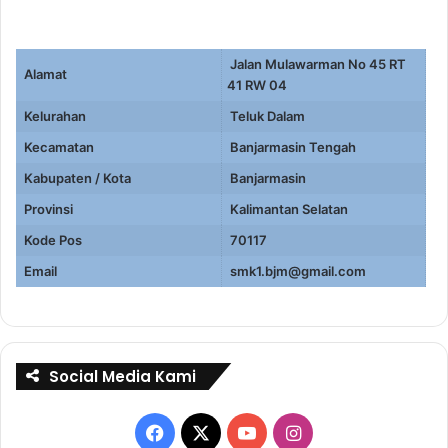
Jalan Mulawarman No 45 RT
Alamat
41 RW 04
Kelurahan
Teluk Dalam
Kecamatan
Banjarmasin Tengah
Kabupaten / Kota
Banjarmasin
Provinsi
Kalimantan Selatan
Kode Pos
70117
Email
smk1.bjm@gmail.com
Social Media Kami
Facebook
X
YouTube
Instagram