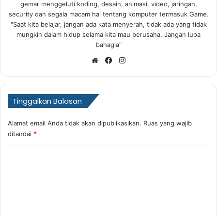
gemar menggeluti koding, desain, animasi, video, jaringan,
security dan segala macam hal tentang komputer termasuk Game.
"Saat kita belajar, jangan ada kata menyerah, tidak ada yang tidak
mungkin dalam hidup selama kita mau berusaha. Jangan lupa
bahagia"
Website
Facebook
Instagram
Tinggalkan Balasan
Alamat email Anda tidak akan dipublikasikan.
Ruas yang wajib
ditandai
*
K
o
m
e
n