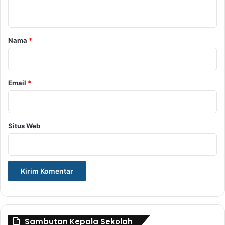
t
a
r
Nama
*
*
Email
*
Situs Web
Sambutan Kepala Sekolah