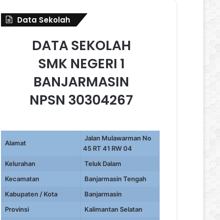
Data Sekolah
DATA SEKOLAH
SMK NEGERI 1
BANJARMASIN
NPSN 30304267
Jalan Mulawarman No
Alamat
45 RT 41 RW 04
Kelurahan
Teluk Dalam
Kecamatan
Banjarmasin Tengah
Kabupaten / Kota
Banjarmasin
Provinsi
Kalimantan Selatan