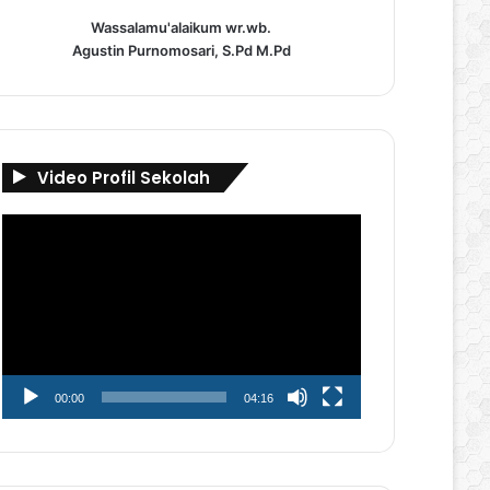
Wassalamu'alaikum wr.wb.
Agustin Purnomosari, S.Pd M.Pd
Video Profil Sekolah
Pemutar
Video
00:00
04:16