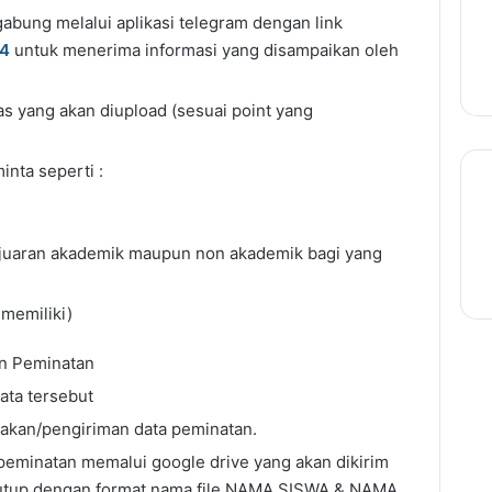
gabung melalui aplikasi telegram dengan link
24
untuk menerima informasi yang disampaikan oleh
s yang akan diupload (sesuai point yang
inta seperti :
kejuaran akademik maupun non akademik bagi yang
memiliki)
en Peminatan
data tersebut
nakan/pengiriman data peminatan.
peminatan memalui google drive yang akan dikirim
itutup dengan format nama file NAMA SISWA & NAMA