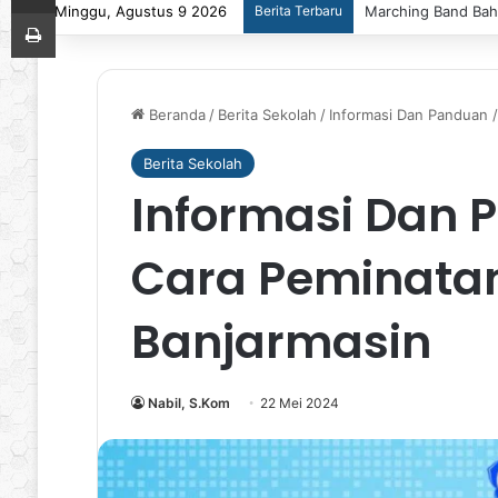
Minggu, Agustus 9 2026
Berita Terbaru
Marching Band Baha
Print
Beranda
/
Berita Sekolah
/
Informasi Dan Panduan /
Berita Sekolah
Informasi Dan 
Cara Peminata
Banjarmasin
Nabil, S.Kom
22 Mei 2024