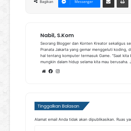
Messenger
Bagikan
Nabil, S.Kom
Seorang Blogger dan Konten Kreator sekaligus se
Pranata Jakarta yang gemar menggeluti koding, de
hal tentang komputer termasuk Game. "Saat kita b
mungkin dalam hidup selama kita mau berusaha. 
Website
Facebook
Instagram
Tinggalkan Balasan
Alamat email Anda tidak akan dipublikasikan.
Ruas ya
K