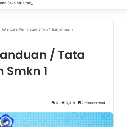
na Saka Multitalent SMK Negeri 1 Banjarmasin Borong Prestasi di Fest
 Tata Cara Peminatan Smkn 1 Banjarmasin
Panduan / Tata
n Smkn 1
0
3,318
2 minutes read