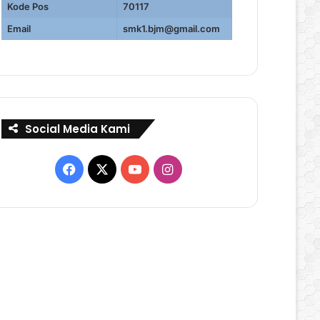
Kode Pos
70117
Email
smk1.bjm@gmail.com
Social Media Kami
Facebook
X
YouTube
Instagram