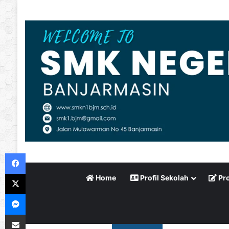
Facebook
X
Home
Profil Sekolah
Pro
Messenger
Bagikan via Email