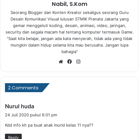
Nabil, S.Kom
Seorang Blogger dan Konten Kreator sekaligus seorang Guru
Desain Komunikasi Visual lulusan STMIK Pranata Jakarta yang
gemar menggeluti koding, desain, animasi, video, jaringan,
security dan segala macam hal tentang komputer termasuk Game.
"Saat kita belajar, jangan ada kata menyerah, tidak ada yang tidak
mungkin dalam hidup selama kita mau berusaha. Jangan lupa
bahagia"
Website
Facebook
Instagram
2 Comments
b
Nurul huda
e
24 Juli 2020 pukul 6:01 pm
r
Kdd info kh pa buat anak murid kelas 11 nya??
k
a
Reply