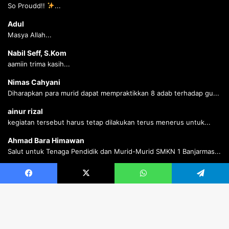
So Proudd!!
...
Adul
Masya Allah...
Nabil Seff, S.Kom
aamiin trima kasih...
Nimas Cahyani
Diharapkan para murid dapat mempraktikkan 8 adab terhadap gu...
ainur rizal
kegiatan tersebut harus tetap dilakukan terus menerus untuk...
Ahmad Bara Himawan
Salut untuk Tenaga Pendidik dan Murid-Murid SMKN 1 Banjarmas...
Ahmad Bara Himawan
Salut untuk Tenaga Pendidik dan Murid-Murid SMKN 1 Banjarmas...
Facebook
X
WhatsApp
Telegram
B
© Copyright 2026 SMK Negeri 1 Banjarmasin