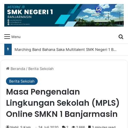
Ca
Menu
Marching Band Bahana Saka Multitalent SMK Negeri 1 Banjarmasin Borong Prestasi di Festival Borneo Marching Day 2026
Beranda
/
Berita Sekolah
Berita Sekolah
Masa Pengenalan
Lingkungan Sekolah (MPLS)
Online SMKN 1 Banjarmasin
Nabil, S.Kom
24 Juli 2020
2
2,666
3 minutes read