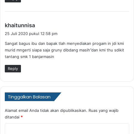
t
a
:
b
khaitunnisa
e
25 Juli 2020 pukul 12:58 pm
r
Sangat bagus ibu dan bapak tlah menyediakan progam in jdi kmi
k
murid mngerti siapa saja gruny dibdang masih”dan kmi thu sdikit
a
tantang smk 1 banjarmasin
t
a
Reply
:
Tinggalkan Balasan
Alamat email Anda tidak akan dipublikasikan.
Ruas yang wajib
ditandai
*
K