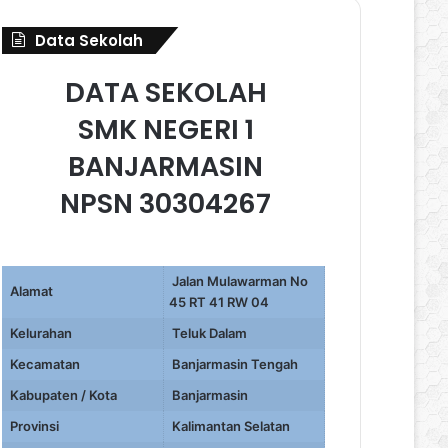
Data Sekolah
DATA SEKOLAH
SMK NEGERI 1
BANJARMASIN
NPSN 30304267
Jalan Mulawarman No
Alamat
45 RT 41 RW 04
Kelurahan
Teluk Dalam
Kecamatan
Banjarmasin Tengah
Kabupaten / Kota
Banjarmasin
Provinsi
Kalimantan Selatan