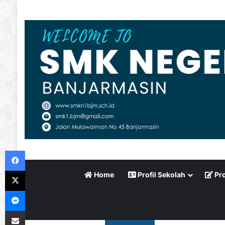
Facebook
X
Home
Profil Sekolah
Pro
Messenger
Bagikan via Email