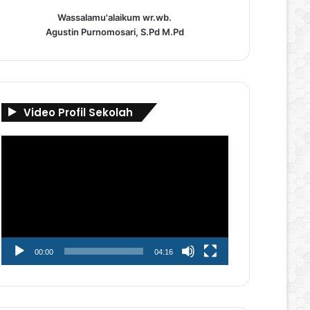
Wassalamu'alaikum wr.wb.
Agustin Purnomosari, S.Pd M.Pd
Video Profil Sekolah
Pemutar
Video
00:00
04:16