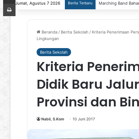
Jumat, Agustus 7 2026
Berita Terbaru
Marching Band Bahan
Print
Beranda
/
Berita Sekolah
/
Kriteria Penerimaan Pers
Lingkungan
Berita Sekolah
Kriteria Peneri
Didik Baru Jalur
Provinsi dan B
Nabil, S.Kom
10 Juni 2017