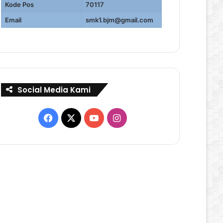
Kode Pos
70117
Email
smk1.bjm@gmail.com
Social Media Kami
Facebook
X
YouTube
Instagram