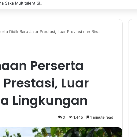
a Saka Multitalent SMK Negeri 1 Banjarmasin Borong Prestasi di Festiv
erta Didik Baru Jalur Prestasi, Luar Provinsi dan Bina
maan Perserta
 Prestasi, Luar
ina Lingkungan
0
1,445
1 minute read