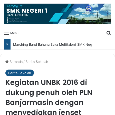
Ca
Menu
Marching Band Bahana Saka Multitalent SMK Negeri 1 Banjarmasin Borong Prestasi di Festival Borneo Marching Day 2026
Beranda
/
Berita Sekolah
Berita Sekolah
Kegiatan UNBK 2016 di
dukung penuh oleh PLN
Banjarmasin dengan
menyediakan jenset