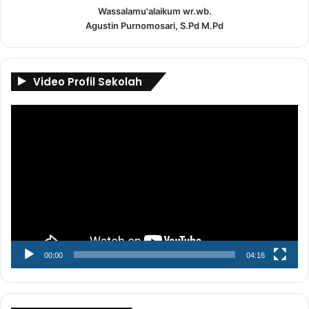
Wassalamu'alaikum wr.wb.
Agustin Purnomosari, S.Pd M.Pd
Video Profil Sekolah
Pemutar
Video
00:00
04:16