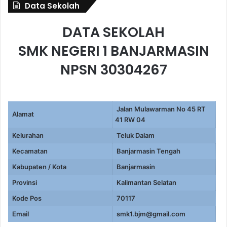
Data Sekolah
DATA SEKOLAH
SMK NEGERI 1 BANJARMASIN
NPSN 30304267
Jalan Mulawarman No 45 RT
Alamat
41 RW 04
Kelurahan
Teluk Dalam
Kecamatan
Banjarmasin Tengah
Kabupaten / Kota
Banjarmasin
Provinsi
Kalimantan Selatan
Kode Pos
70117
Email
smk1.bjm@gmail.com