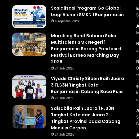
Sosialisasi Program Go Global
E
bagi Alumni SMKN 1 Banjarmasin
S
4 Agustus 2026
A
M
Marching Band Bahana Saka
Multitalent SMK Negeri 1
N
Banjarmasin Borong Prestasi di
a
Festival Borneo Marching Day
2026
N
D
21 Juli 2026
t
Viyade Christy Silaen Raih Juara
3 FLS3N Tingkat Kota
a
Banjarmasin Cabang Baca Puisi
k
21 Juli 2026
u
Salsabila Raih Juara 1 FLS3N
A
Tingkat Kota dan Juara 2
S
Tingkat Provinsi pada Cabang
B
Menulis Cerpen
21 Juli 2026
A