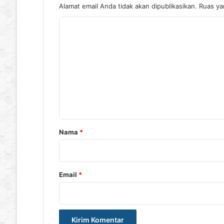
Alamat email Anda tidak akan dipublikasikan.
Ruas ya
K
o
m
e
n
t
a
r
Nama
*
*
Email
*