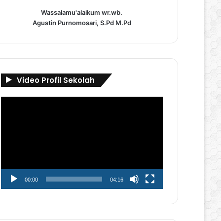
Wassalamu'alaikum wr.wb.
Agustin Purnomosari, S.Pd M.Pd
Video Profil Sekolah
Pemutar
Video
00:00
04:16