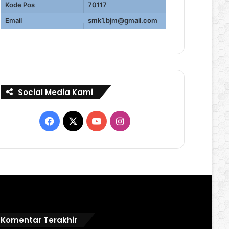
Kode Pos
70117
Email
smk1.bjm@gmail.com
Social Media Kami
Facebook
X
YouTube
Instagram
Komentar Terakhir