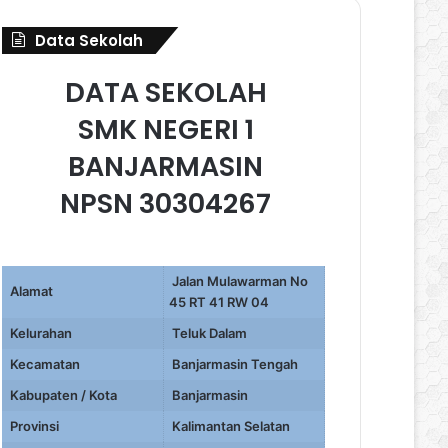
Data Sekolah
DATA SEKOLAH
SMK NEGERI 1
BANJARMASIN
NPSN 30304267
Jalan Mulawarman No
Alamat
45 RT 41 RW 04
Kelurahan
Teluk Dalam
Kecamatan
Banjarmasin Tengah
Kabupaten / Kota
Banjarmasin
Provinsi
Kalimantan Selatan