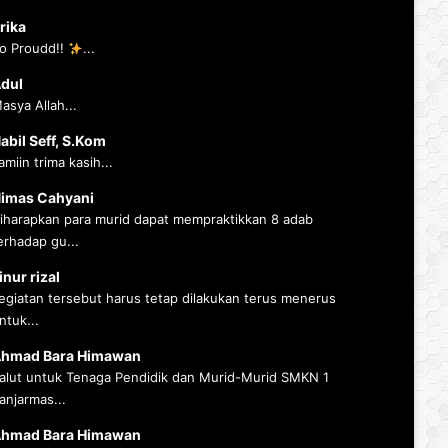
rika
o Proudd!!
...
dul
asya Allah...
abil Seff, S.Kom
amiin trima kasih...
imas Cahyani
iharapkan para murid dapat mempraktikkan 8 adab
erhadap gu...
inur rizal
egiatan tersebut harus tetap dilakukan terus menerus
ntuk...
hmad Bara Himawan
alut untuk Tenaga Pendidik dan Murid-Murid SMKN 1
anjarmas...
hmad Bara Himawan