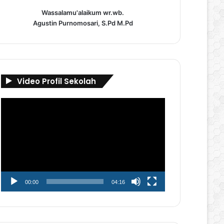
Wassalamu'alaikum wr.wb.
Agustin Purnomosari, S.Pd M.Pd
Video Profil Sekolah
Pemutar
Video
00:00
04:16