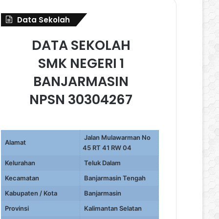
Data Sekolah
DATA SEKOLAH
SMK NEGERI 1
BANJARMASIN
NPSN 30304267
Jalan Mulawarman No
Alamat
45 RT 41 RW 04
Kelurahan
Teluk Dalam
Kecamatan
Banjarmasin Tengah
Kabupaten / Kota
Banjarmasin
Provinsi
Kalimantan Selatan