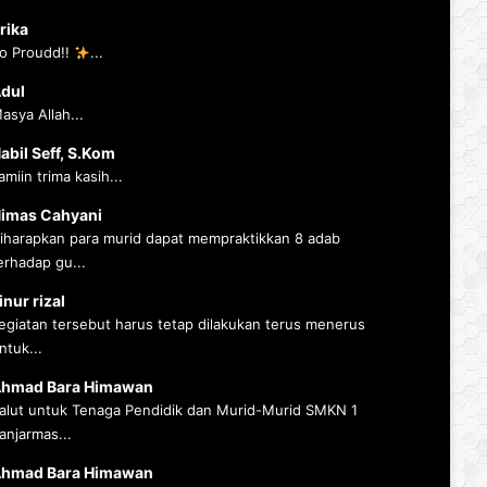
rika
o Proudd!!
...
dul
asya Allah...
abil Seff, S.Kom
amiin trima kasih...
imas Cahyani
iharapkan para murid dapat mempraktikkan 8 adab
erhadap gu...
inur rizal
egiatan tersebut harus tetap dilakukan terus menerus
ntuk...
hmad Bara Himawan
alut untuk Tenaga Pendidik dan Murid-Murid SMKN 1
anjarmas...
hmad Bara Himawan