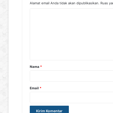
Alamat email Anda tidak akan dipublikasikan.
Ruas ya
K
o
m
e
n
t
a
r
Nama
*
*
Email
*