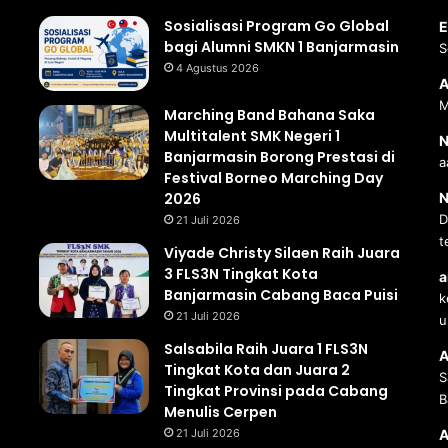
Sosialisasi Program Go Global
E
bagi Alumni SMKN 1 Banjarmasin
S
4 Agustus 2026
A
M
Marching Band Bahana Saka
Multitalent SMK Negeri 1
N
Banjarmasin Borong Prestasi di
a
Festival Borneo Marching Day
2026
N
D
21 Juli 2026
t
Viyade Christy Silaen Raih Juara
3 FLS3N Tingkat Kota
a
Banjarmasin Cabang Baca Puisi
k
21 Juli 2026
u
Salsabila Raih Juara 1 FLS3N
A
Tingkat Kota dan Juara 2
S
Tingkat Provinsi pada Cabang
B
Menulis Cerpen
21 Juli 2026
A