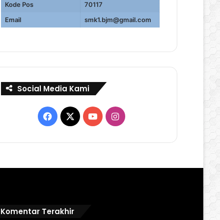
Kode Pos
70117
Email
smk1.bjm@gmail.com
Social Media Kami
Facebook
X
YouTube
Instagram
Komentar Terakhir