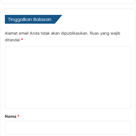
Tinggalkan Balasan
Alamat email Anda tidak akan dipublikasikan.
Ruas yang wajib
ditandai
*
K
o
m
e
n
t
a
r
Nama
*
*