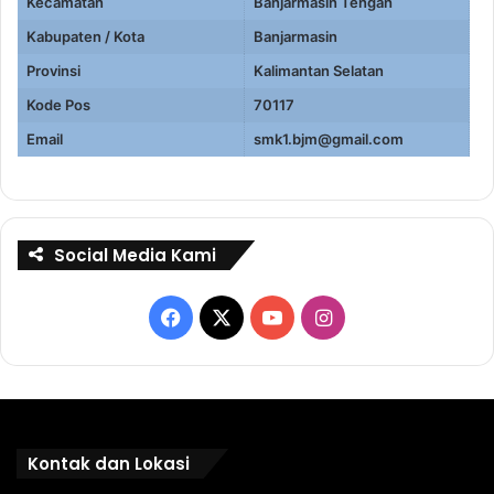
Kecamatan
Banjarmasin Tengah
Kabupaten / Kota
Banjarmasin
Provinsi
Kalimantan Selatan
Kode Pos
70117
Email
smk1.bjm@gmail.com
Social Media Kami
Facebook
X
YouTube
Instagram
Kontak dan Lokasi