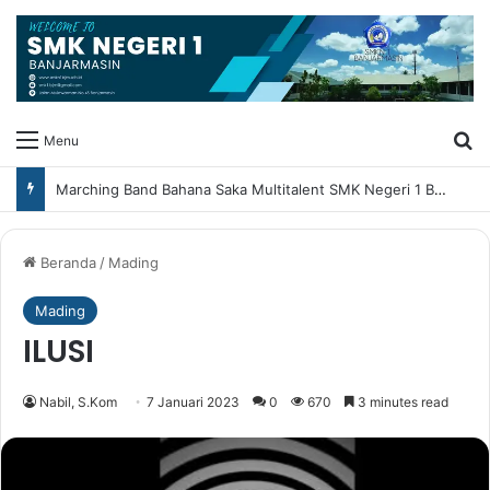
Ca
Menu
Marching Band Bahana Saka Multitalent SMK Negeri 1 Banjarmasin Borong Prestasi di Festival Borneo Marching Day 2026
Beranda
/
Mading
Mading
ILUSI
Nabil, S.Kom
7 Januari 2023
0
670
3 minutes read