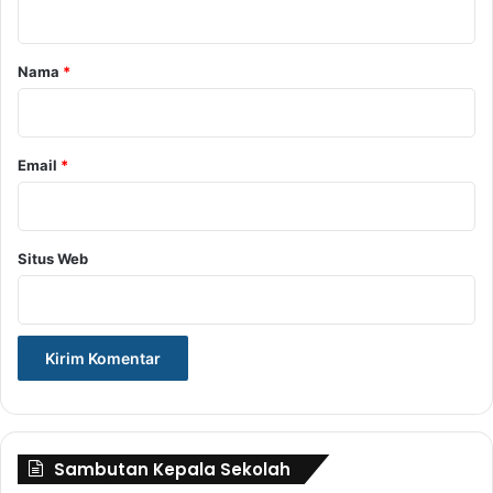
a
r
Nama
*
*
Email
*
Situs Web
Sambutan Kepala Sekolah