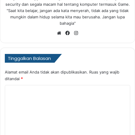
security dan segala macam hal tentang komputer termasuk Game.
"Saat kita belajar, jangan ada kata menyerah, tidak ada yang tidak
mungkin dalam hidup selama kita mau berusaha. Jangan lupa
bahagia"
Website
Facebook
Instagram
Tinggalkan Balasan
Alamat email Anda tidak akan dipublikasikan.
Ruas yang wajib
ditandai
*
K
o
m
e
n
t