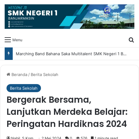
Ca
Menu
Marching Band Bahana Saka Multitalent SMK Negeri 1 Banjarmasin Borong Prestasi di Festival Borneo Marching Day 2026
Beranda
/
Berita Sekolah
Berita Sekolah
Bergerak Bersama,
Lanjutkan Merdeka Belajar:
Peringatan Hardiknas 2024
Nabil, S.Kom
2 Mei 2024
0
576
1 minute read