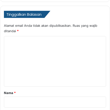
Tinggalkan Balasan
Alamat email Anda tidak akan dipublikasikan.
Ruas yang wajib
ditandai
*
K
o
m
e
n
t
a
r
Nama
*
*