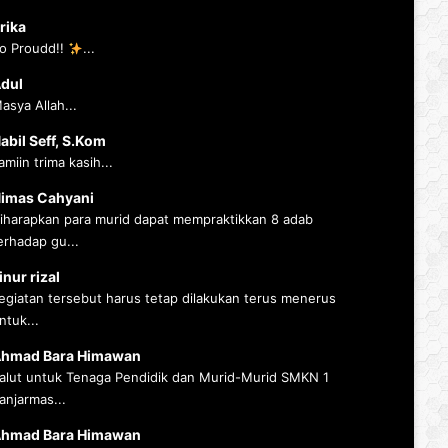
rika
o Proudd!!
...
dul
asya Allah...
abil Seff, S.Kom
amiin trima kasih...
imas Cahyani
iharapkan para murid dapat mempraktikkan 8 adab
erhadap gu...
inur rizal
egiatan tersebut harus tetap dilakukan terus menerus
ntuk...
hmad Bara Himawan
alut untuk Tenaga Pendidik dan Murid-Murid SMKN 1
anjarmas...
hmad Bara Himawan