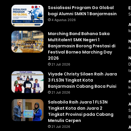
Sosialisasi Program Go Global
E
bagi Alumni SMKN 1 Banjarmasin
S
4 Agustus 2026
A
M
Marching Band Bahana Saka
Multitalent SMK Negeri 1
N
Banjarmasin Borong Prestasi di
a
Festival Borneo Marching Day
2026
N
D
21 Juli 2026
t
Viyade Christy Silaen Raih Juara
3 FLS3N Tingkat Kota
a
Banjarmasin Cabang Baca Puisi
k
21 Juli 2026
u
Salsabila Raih Juara 1 FLS3N
A
Tingkat Kota dan Juara 2
S
Tingkat Provinsi pada Cabang
B
Menulis Cerpen
21 Juli 2026
A