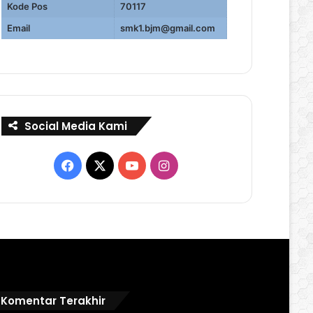
Kode Pos
70117
Email
smk1.bjm@gmail.com
Social Media Kami
Facebook
X
YouTube
Instagram
Komentar Terakhir