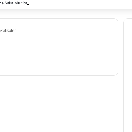
a Saka Multitalent SMK Negeri 1 Banjarmasin Borong Prestasi di Festiv
kulikuler