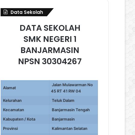
Data Sekolah
DATA SEKOLAH
SMK NEGERI 1
BANJARMASIN
NPSN 30304267
Jalan Mulawarman No
Alamat
45 RT 41 RW 04
Kelurahan
Teluk Dalam
Kecamatan
Banjarmasin Tengah
Kabupaten / Kota
Banjarmasin
Provinsi
Kalimantan Selatan