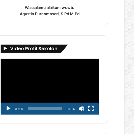
Wassalamu'alaikum wr.wb.
Agustin Purnomosari, S.Pd M.Pd
Video Profil Sekolah
Pemutar
Video
00:00
04:16