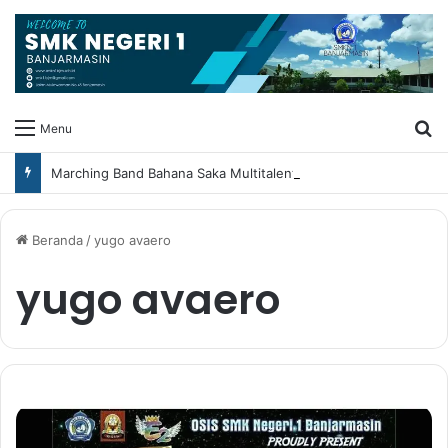
Ca
Menu
Marching Band Bahana Saka Multitalent SMK Negeri 1 Banjarmasin Borong Prestasi di Festival Borneo Marching Day 2026
Beranda
/
yugo avaero
yugo avaero