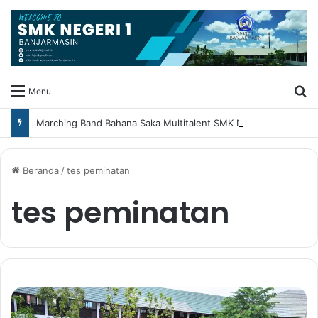
Ca
Menu
Marching Band Bahana Saka Multitalent SMK Negeri 1 Banjarmasin Borong Prestasi di Festival Borneo Marching Day 2026
Beranda
/
tes peminatan
tes peminatan