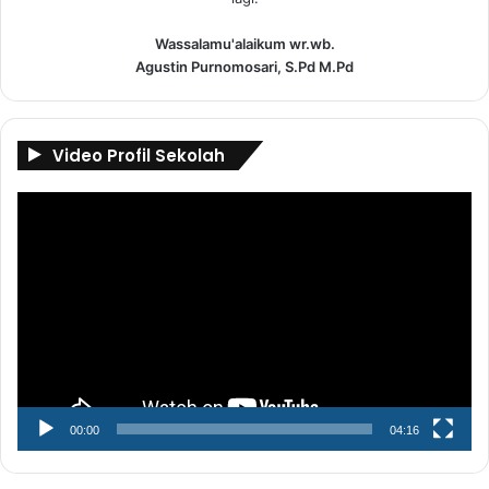
Wassalamu'alaikum wr.wb.
Agustin Purnomosari, S.Pd M.Pd
Video Profil Sekolah
Pemutar
Video
00:00
04:16