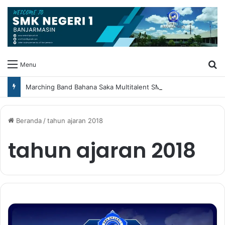
Ca
Menu
Marching Band Bahana Saka Multitalent SMK Negeri 1 Banjarmasin Borong Prestasi di Festival Borneo Marching Day 2026
Beranda
/
tahun ajaran 2018
tahun ajaran 2018