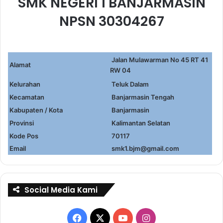
SMK NEGERI 1 BANJARMASIN
NPSN 30304267
Jalan Mulawarman No 45 RT 41
Alamat
RW 04
Kelurahan
Teluk Dalam
Kecamatan
Banjarmasin Tengah
Kabupaten / Kota
Banjarmasin
Provinsi
Kalimantan Selatan
Kode Pos
70117
Email
smk1.bjm@gmail.com
Social Media Kami
Facebook
X
YouTube
Instagram