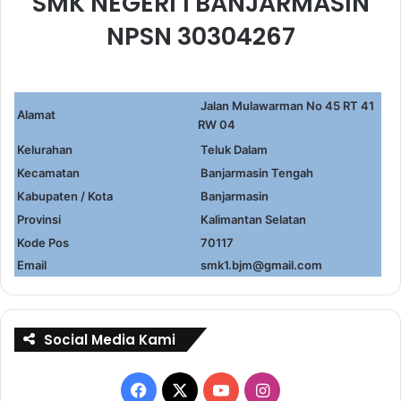
SMK NEGERI 1 BANJARMASIN
NPSN 30304267
Jalan Mulawarman No 45 RT 41
Alamat
RW 04
Kelurahan
Teluk Dalam
Kecamatan
Banjarmasin Tengah
Kabupaten / Kota
Banjarmasin
Provinsi
Kalimantan Selatan
Kode Pos
70117
Email
smk1.bjm@gmail.com
Social Media Kami
Facebook
X
YouTube
Instagram