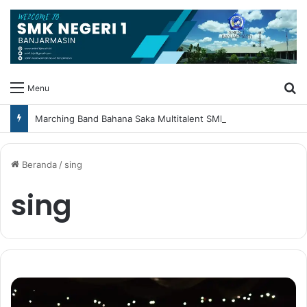
Ca
Menu
Marching Band Bahana Saka Multitalent SMK Negeri 1 Banjarmasin Borong Prestasi di Festival Borneo Marching Day 2026
Beranda
/
sing
sing