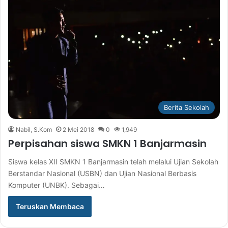
Berita Sekolah
Nabil, S.Kom
2 Mei 2018
0
1,949
Perpisahan siswa SMKN 1 Banjarmasin
Siswa kelas XII SMKN 1 Banjarmasin telah melalui Ujian Sekolah
Berstandar Nasional (USBN) dan Ujian Nasional Berbasis
Komputer (UNBK). Sebagai…
Teruskan Membaca