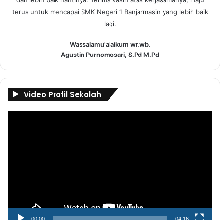
dan lebih baik nantinya. Terima kasih atas kerjasamanya, maju
terus untuk mencapai SMK Negeri 1 Banjarmasin yang lebih baik
lagi.
Wassalamu'alaikum wr.wb.
Agustin Purnomosari, S.Pd M.Pd
Video Profil Sekolah
Pemutar
Video
00:00
04:16