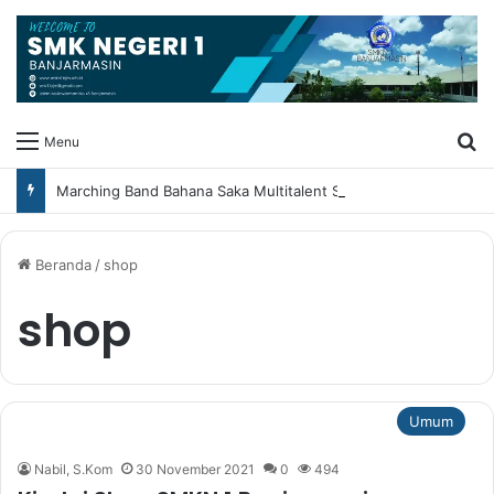
Ca
Menu
Marching Band Bahana Saka Multitalent SMK Negeri 1 Banjarmasin Borong Prestasi di Festival Borneo Marching Day 2026
Beranda
/
shop
shop
Umum
Nabil, S.Kom
30 November 2021
0
494