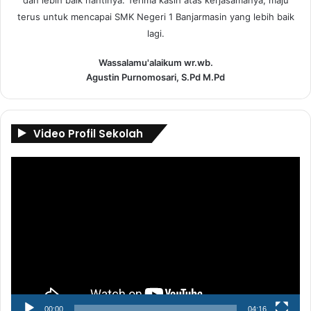
dan lebih baik nantinya. Terima kasih atas kerjasamanya, maju
terus untuk mencapai SMK Negeri 1 Banjarmasin yang lebih baik
lagi.
Wassalamu'alaikum wr.wb.
Agustin Purnomosari, S.Pd M.Pd
Video Profil Sekolah
Pemutar
Video
00:00
04:16