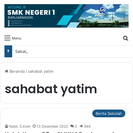
Ca
Menu
Salsabila Raih Juara 1 FLS3N Tingkat Kota dan Juara 2 Tingkat Provinsi pada Cabang Menulis Cerpen
Beranda
/
sahabat yatim
sahabat yatim
Berita Sekolah
Nabil, S.Kom
13 Desember 2022
0
946