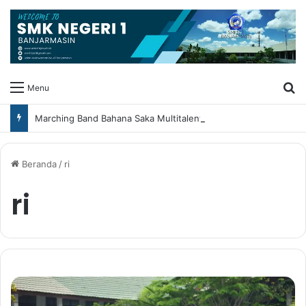
Ca
Menu
Marching Band Bahana Saka Multitalent SMK Negeri 1 Banjarmasin Borong Prestasi di Festival Borneo Marching Day 2026
Beranda
/
ri
ri