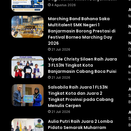
4 Agustus 2026
A
M
Marching Band Bahana Saka
Multitalent SMK Negeri 1
N
Banjarmasin Borong Prestasi di
a
Festival Borneo Marching Day
2026
N
D
21 Juli 2026
t
Viyade Christy Silaen Raih Juara
3 FLS3N Tingkat Kota
a
Banjarmasin Cabang Baca Puisi
k
21 Juli 2026
u
Salsabila Raih Juara 1 FLS3N
A
Tingkat Kota dan Juara 2
S
Tingkat Provinsi pada Cabang
B
Menulis Cerpen
21 Juli 2026
A
S
Aulia Putri Raih Juara 2 Lomba
B
Pidato Semarak Muharram