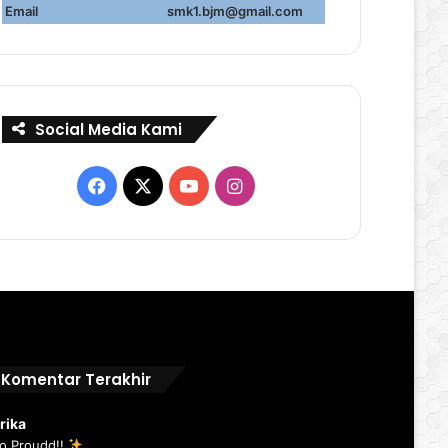
Email
smk1.bjm@gmail.com
Social Media Kami
Facebook
X
YouTube
Instagram
Komentar Terakhir
rika
o Proudd!!
...