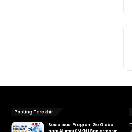
Posting Terakhir
Sosialisasi Program Go Global
E
bagi Alumni SMKN 1 Banjarmasin
S