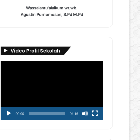
Wassalamu'alaikum wr.wb.
Agustin Purnomosari, S.Pd M.Pd
Video Profil Sekolah
Pemutar
Video
00:00
04:16