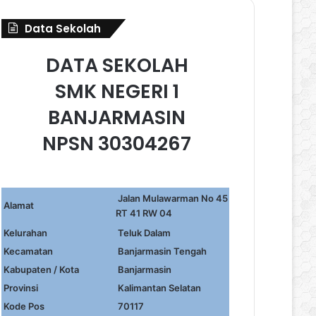
Data Sekolah
DATA SEKOLAH
SMK NEGERI 1
BANJARMASIN
NPSN 30304267
Jalan Mulawarman No 45
Alamat
RT 41 RW 04
Kelurahan
Teluk Dalam
Kecamatan
Banjarmasin Tengah
Kabupaten / Kota
Banjarmasin
Provinsi
Kalimantan Selatan
Kode Pos
70117