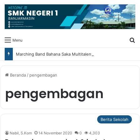
Ca
Menu
Marching Band Bahana Saka Multitalent SMK Negeri 1 Banjarmasin Borong Prestasi di Festival Borneo Marching Day 2026
Beranda
/
pengembagan
pengembagan
Berita Sekolah
Nabil, S.Kom
14 November 2020
0
4,303