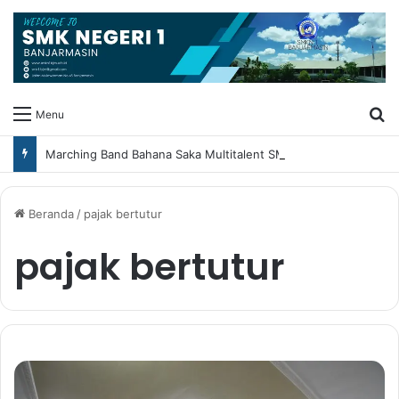
Ca
Menu
Marching Band Bahana Saka Multitalent SMK Negeri 1 Banjarmasin Borong Prestasi di Festival Borneo Marching Day 2026
Beranda
/
pajak bertutur
pajak bertutur