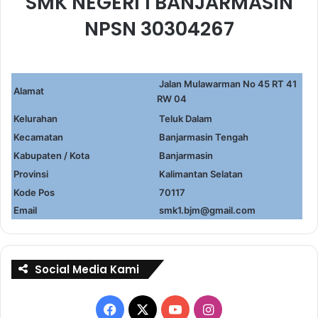
SMK NEGERI 1 BANJARMASIN
NPSN 30304267
Jalan Mulawarman No 45 RT 41
Alamat
RW 04
Kelurahan
Teluk Dalam
Kecamatan
Banjarmasin Tengah
Kabupaten / Kota
Banjarmasin
Provinsi
Kalimantan Selatan
Kode Pos
70117
Email
smk1.bjm@gmail.com
Social Media Kami
Facebook
X
YouTube
Instagram