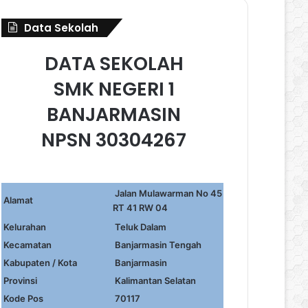
Data Sekolah
DATA SEKOLAH
SMK NEGERI 1
BANJARMASIN
NPSN 30304267
Jalan Mulawarman No 45
Alamat
RT 41 RW 04
Kelurahan
Teluk Dalam
Kecamatan
Banjarmasin Tengah
Kabupaten / Kota
Banjarmasin
Provinsi
Kalimantan Selatan
Kode Pos
70117