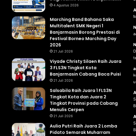
4 Agustus 2026
A
M
Marching Band Bahana Saka
Multitalent SMK Negeri 1
N
Banjarmasin Borong Prestasi di
a
Festival Borneo Marching Day
2026
N
D
21 Juli 2026
t
Viyade Christy Silaen Raih Juara
3 FLS3N Tingkat Kota
a
Banjarmasin Cabang Baca Puisi
k
21 Juli 2026
u
Salsabila Raih Juara 1 FLS3N
A
Tingkat Kota dan Juara 2
S
Tingkat Provinsi pada Cabang
B
Menulis Cerpen
21 Juli 2026
A
S
Aulia Putri Raih Juara 2 Lomba
B
Pidato Semarak Muharram