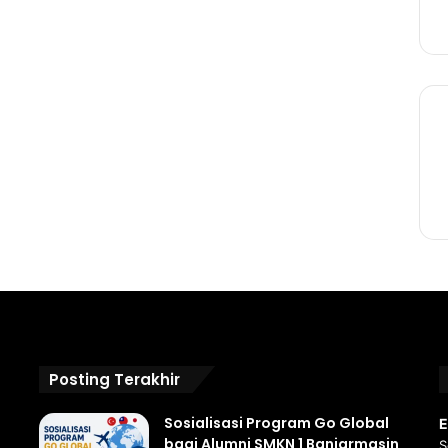
Posting Terakhir
Sosialisasi Program Go Global
E
bagi Alumni SMKN 1 Banjarmasin
S