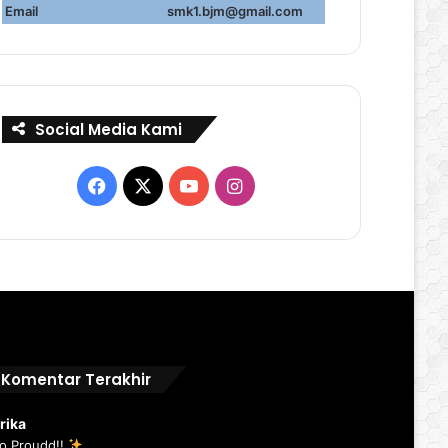
Email
smk1.bjm@gmail.com
Social Media Kami
Facebook
X
YouTube
Instagram
Komentar Terakhir
rika
o Proudd!!
...