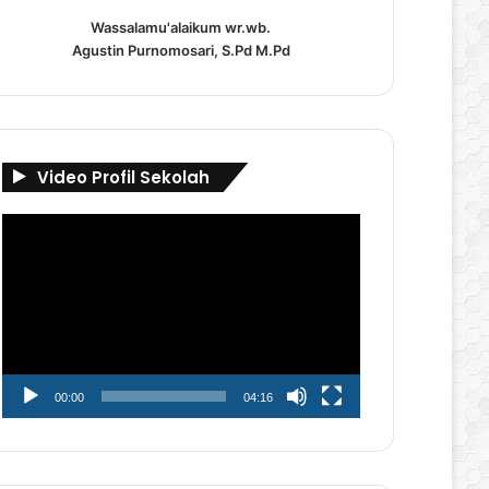
Wassalamu'alaikum wr.wb.
Agustin Purnomosari, S.Pd M.Pd
Video Profil Sekolah
Pemutar
Video
00:00
04:16