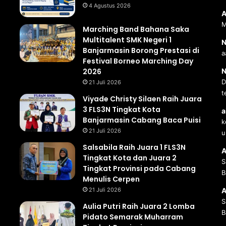
4 Agustus 2026
A
M
Marching Band Bahana Saka
Multitalent SMK Negeri 1
N
Banjarmasin Borong Prestasi di
a
Festival Borneo Marching Day
2026
N
D
21 Juli 2026
t
Viyade Christy Silaen Raih Juara
3 FLS3N Tingkat Kota
a
Banjarmasin Cabang Baca Puisi
k
21 Juli 2026
u
Salsabila Raih Juara 1 FLS3N
A
Tingkat Kota dan Juara 2
S
Tingkat Provinsi pada Cabang
B
Menulis Cerpen
21 Juli 2026
A
S
Aulia Putri Raih Juara 2 Lomba
B
Pidato Semarak Muharram