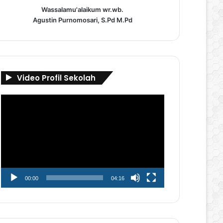
Wassalamu'alaikum wr.wb.
Agustin Purnomosari, S.Pd M.Pd
Video Profil Sekolah
Pemutar
Video
00:00
04:16