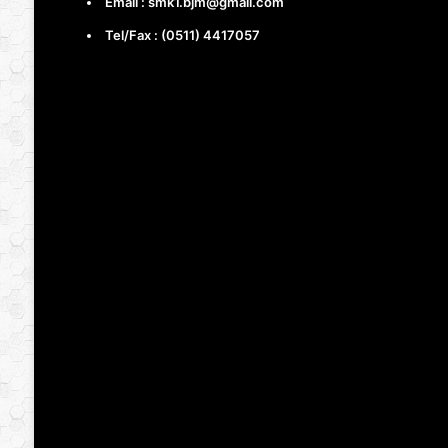
Email : smk1.bjm@gmail.com
Tel/Fax : (0511) 4417057