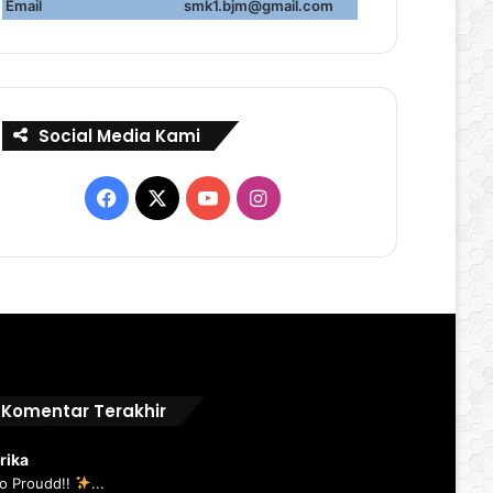
Email
smk1.bjm@gmail.com
Social Media Kami
Facebook
X
YouTube
Instagram
Komentar Terakhir
rika
o Proudd!!
...