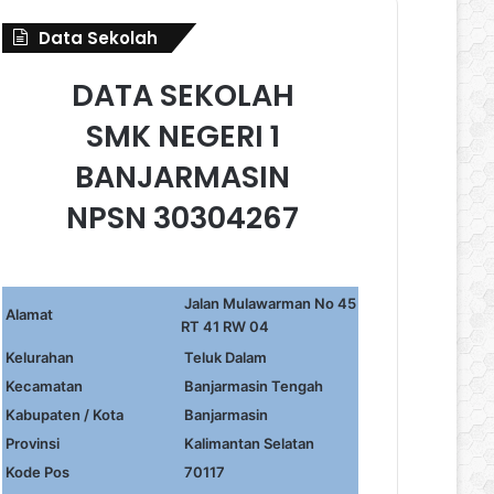
Data Sekolah
DATA SEKOLAH
SMK NEGERI 1
BANJARMASIN
NPSN 30304267
Jalan Mulawarman No 45
Alamat
RT 41 RW 04
Kelurahan
Teluk Dalam
Kecamatan
Banjarmasin Tengah
Kabupaten / Kota
Banjarmasin
Provinsi
Kalimantan Selatan
Kode Pos
70117