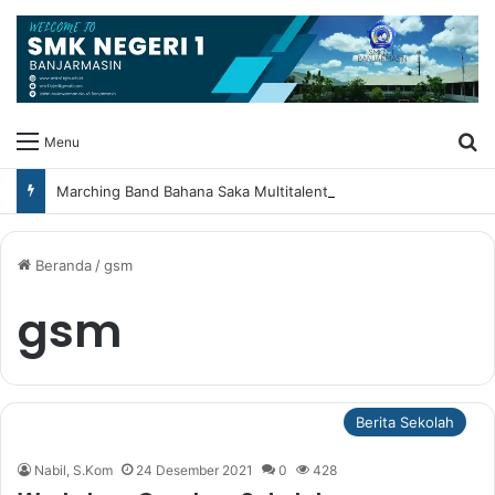
Ca
Menu
Marching Band Bahana Saka Multitalent SMK Negeri 1 Banjarmasin Borong Prestasi di Festival Borneo Marching Day 2026
Beranda
/
gsm
gsm
Berita Sekolah
Nabil, S.Kom
24 Desember 2021
0
428