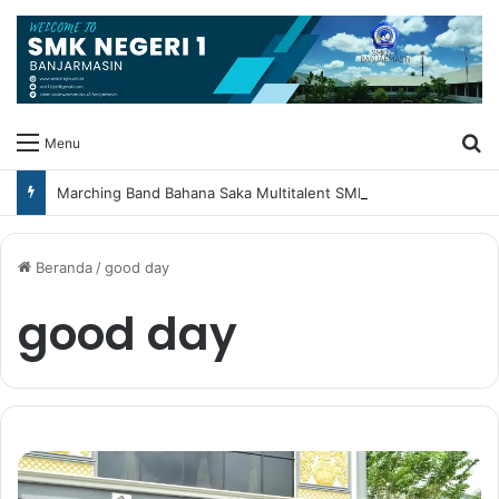
Ca
Menu
Marching Band Bahana Saka Multitalent SMK Negeri 1 Banjarmasin Borong Prestasi di Festival Borneo Marching Day 2026
Beranda
/
good day
good day