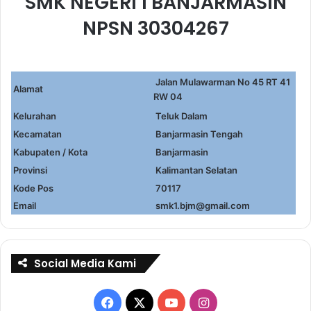
SMK NEGERI 1 BANJARMASIN
NPSN 30304267
Jalan Mulawarman No 45 RT 41
Alamat
RW 04
Kelurahan
Teluk Dalam
Kecamatan
Banjarmasin Tengah
Kabupaten / Kota
Banjarmasin
Provinsi
Kalimantan Selatan
Kode Pos
70117
Email
smk1.bjm@gmail.com
Social Media Kami
Facebook
X
YouTube
Instagram