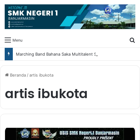
Ca
Menu
Marching Band Bahana Saka Multitalent SMK Negeri 1 Banjarmasin Borong Prestasi di Festival Borneo Marching Day 2026
Beranda
/
artis ibukota
artis ibukota