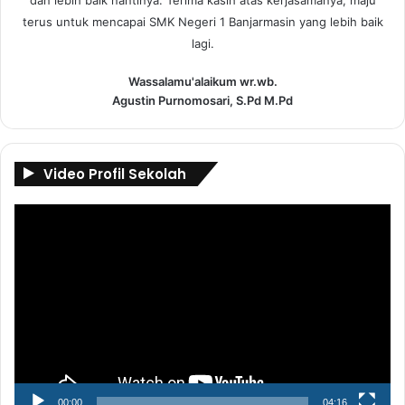
dan lebih baik nantinya. Terima kasih atas kerjasamanya, maju
terus untuk mencapai SMK Negeri 1 Banjarmasin yang lebih baik
lagi.
Wassalamu'alaikum wr.wb.
Agustin Purnomosari, S.Pd M.Pd
Video Profil Sekolah
Pemutar
Video
00:00
04:16