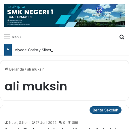
Ca
Menu
Viyade Christy Silaen Raih Juara 3 FLS3N Tingkat Kota Banjarmasin Cabang Baca Puisi
Beranda
/
ali muksin
ali muksin
Berita Sekolah
Nabil, S.Kom
27 Juni 2022
0
859