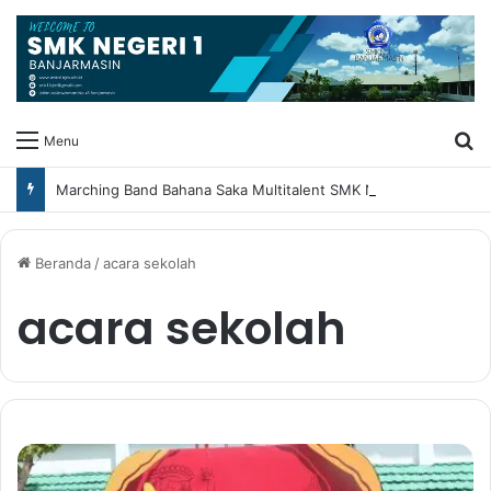
Ca
Menu
Marching Band Bahana Saka Multitalent SMK Negeri 1 Banjarmasin Borong Prestasi di Festival Borneo Marching Day 2026
Beranda
/
acara sekolah
acara sekolah